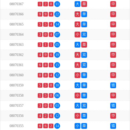
08070367
1
2
8
11
大
单
中
08070366
9
9
4
22
大
单
中
08070365
5
5
4
14
大
单
中
08070364
3
0
4
07
小
双
中
08070363
3
1
1
05
大
单
中
08070362
4
9
6
19
大
双
中
08070361
6
8
1
15
大
双
中
08070360
0
8
4
12
小
单
中
08070359
5
5
0
10
大
单
错
08070358
1
5
0
06
小
单
中
08070357
3
0
0
03
大
双
错
08070356
4
2
6
12
小
单
中
08070355
6
6
2
14
小
单
错