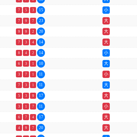
15
小
7
5
3
23
大
7
9
7
20
大
9
9
2
14
大
7
3
4
14
小
8
4
2
10
大
6
3
1
11
小
3
7
1
11
大
7
3
1
17
大
5
3
9
11
小
3
1
7
17
大
6
7
4
20
大
4
9
7