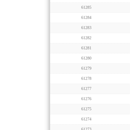
61285
61284
61283
61282
61281
61280
61279
61278
61277
61276
61275
61274
61273