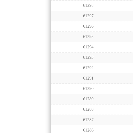
61298
61297
61296
61295
61294
61293
61292
61291
61290
61289
61288
61287
61286