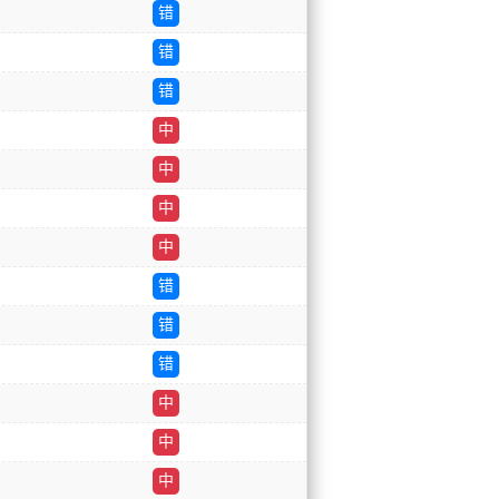
错
错
错
中
中
中
中
错
错
错
中
中
中