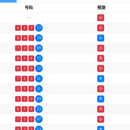
号码
预测
---
小
双
13
小
5
1
7
19
小
8
4
7
09
小
7
2
0
15
大
6
1
8
12
小
0
3
9
11
大
7
1
3
11
小
2
1
8
03
大
1
2
0
23
大
8
7
8
07
小
1
3
3
13
大
1
7
5