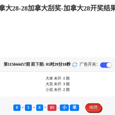
第
115044457
期 距下期:
01
时
29
分
18
秒
广告开关：
大单
未开:
1
期
大双
未开:
3
期
小双
未开:
2
期
0
+
5
+
0
=
05
-
小
单
咪牌