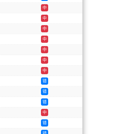
中
中
中
中
中
中
中
错
错
错
中
错
错