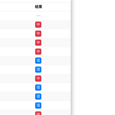
结果
---
中
中
中
中
错
错
中
错
错
错
中