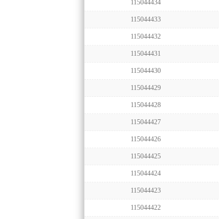
115044434
115044433
115044432
115044431
115044430
115044429
115044428
115044427
115044426
115044425
115044424
115044423
115044422