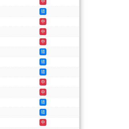
中
错
中
中
中
错
错
错
中
中
错
错
中