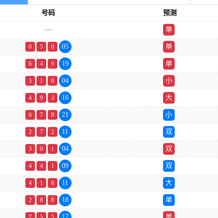
号码
预测
---
单
05
单
0
5
0
19
单
6
4
9
04
小
3
1
0
16
大
4
9
3
21
小
6
7
8
11
双
2
7
2
04
双
3
0
1
09
双
4
4
1
11
大
4
1
6
18
单
2
8
8
17
单
7
5
5