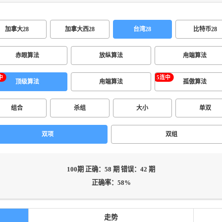
加拿大28
加拿大西28
台湾28
比特币28
赤眼算法
放纵算法
甪端算法
顶级算法
甪端算法
孤傲算法
组合
杀组
大小
单双
双项
双组
100期 正确：58 期 错误：42 期
正确率：58%
走势