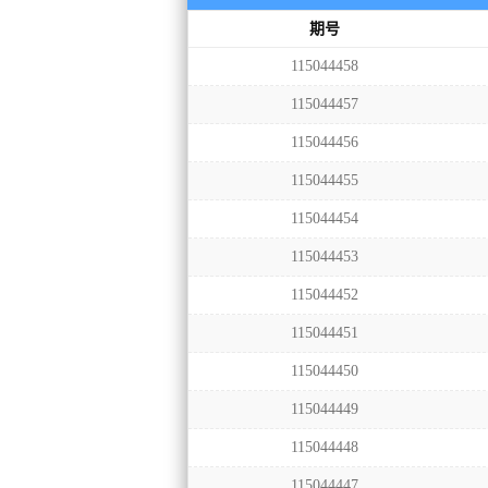
期号
115044458
115044457
115044456
115044455
115044454
115044453
115044452
115044451
115044450
115044449
115044448
115044447