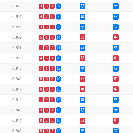
61955
3
5
1
09
双
错
61954
4
7
9
20
单
错
61953
3
3
2
08
单
错
61952
5
1
8
14
双
中
61951
1
5
5
11
双
错
61950
4
5
1
10
双
中
61949
7
1
4
12
单
错
61948
8
6
6
20
双
中
61947
0
8
7
15
单
中
61946
1
9
6
16
单
错
61945
9
3
1
13
双
错
61944
9
2
5
16
双
中
61943
8
9
5
22
单
错