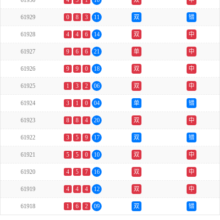
61930
4
5
1
10
双
中
61929
0
8
3
11
双
错
61928
4
4
6
14
双
中
61927
9
6
6
21
单
中
61926
9
9
0
18
双
中
61925
1
3
2
06
双
中
61924
3
1
0
04
单
错
61923
8
8
4
20
双
中
61922
3
5
9
17
双
错
61921
5
5
0
10
双
中
61920
4
5
7
16
双
中
61919
4
4
4
12
双
中
61918
1
6
2
09
双
错