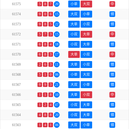
61575
5
8
7
20
小单
大双
中
61574
9
0
6
15
大双
小单
错
61573
9
8
5
22
大单
小双
错
61572
5
7
3
15
小双
大单
中
61571
6
8
4
18
小双
大单
错
61570
6
8
3
17
大单
小双
中
61569
2
6
3
11
大单
小双
错
61568
5
1
0
06
小单
大双
错
61567
9
9
3
21
大双
小单
错
61566
1
1
8
10
大单
小双
中
61565
1
2
4
07
小双
大单
错
61564
4
8
8
20
小双
大单
错
61563
1
4
1
06
大双
小单
错