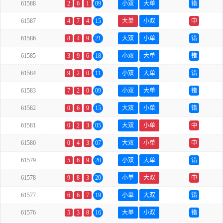
61588
2
6
1
09
小双
大单
错
61587
4
7
4
15
大单
小双
中
61586
8
4
9
21
大双
小单
错
61585
3
9
6
18
小双
大单
错
61584
9
2
0
11
小双
大单
错
61583
7
2
0
09
小双
大单
错
61582
0
6
9
15
大双
小单
错
61581
0
2
3
05
大双
小单
中
61580
0
4
3
07
大双
小单
中
61579
5
6
9
20
小双
大单
错
61578
9
8
3
20
小单
大双
中
61577
6
6
7
19
小单
大双
错
61576
5
3
8
16
大单
小双
错