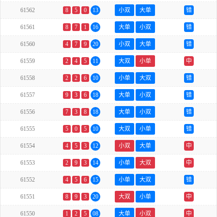
61562
8
5
0
13
小双
大单
错
61561
8
7
1
16
大单
小双
错
61560
4
7
9
20
小双
大单
错
61559
2
4
5
11
大双
小单
中
61558
2
2
6
10
小单
大双
错
61557
9
3
6
18
大单
小双
错
61556
7
3
8
18
大单
小双
错
61555
5
0
5
10
大双
小单
错
61554
4
5
3
12
小双
大单
中
61553
2
9
3
14
小单
大双
中
61552
4
5
6
15
小单
大双
错
61551
8
9
3
20
大双
小单
中
61550
1
2
5
08
大单
小双
中