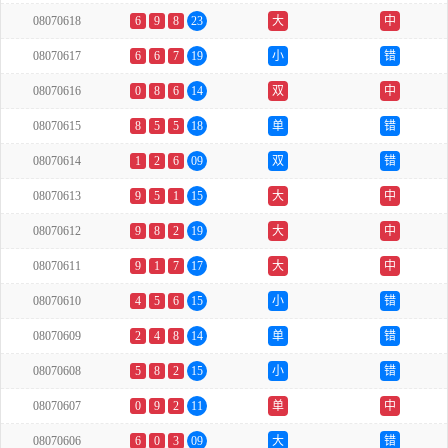
08070618
6
9
8
23
大
中
08070617
6
6
7
19
小
错
08070616
0
8
6
14
双
中
08070615
8
5
5
18
单
错
08070614
1
2
6
09
双
错
08070613
9
5
1
15
大
中
08070612
9
8
2
19
大
中
08070611
9
1
7
17
大
中
08070610
4
5
6
15
小
错
08070609
2
4
8
14
单
错
08070608
5
8
2
15
小
错
08070607
0
9
2
11
单
中
08070606
6
0
3
09
大
错