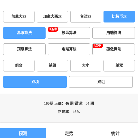
加拿大28
加拿大西28
台湾28
比特币28
赤眼算法
放纵算法
甪端算法
顶级算法
甪端算法
孤傲算法
组合
杀组
大小
单双
双项
双组
100期 正确：46 期 错误：54 期
正确率：46%
预测
走势
统计