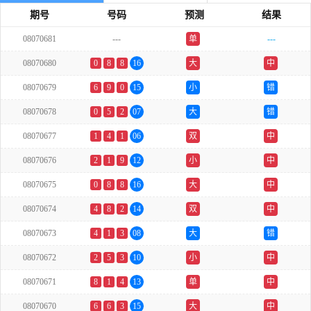
期号
号码
预测
结果
08070681
---
单
---
08070680
0
8
8
16
大
中
08070679
6
9
0
15
小
错
08070678
0
5
2
07
大
错
08070677
1
4
1
06
双
中
08070676
2
1
9
12
小
中
08070675
0
8
8
16
大
中
08070674
4
8
2
14
双
中
08070673
4
1
3
08
大
错
08070672
2
5
3
10
小
中
08070671
8
1
4
13
单
中
08070670
6
6
3
15
大
中