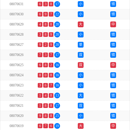
08070631
6
3
8
17
小
错
08070630
6
9
7
22
小
错
08070629
4
8
8
20
大
中
08070628
3
8
9
20
小
错
08070627
9
2
9
20
单
错
08070626
7
3
7
17
双
错
08070625
6
8
2
16
双
中
08070624
8
0
8
16
小
错
08070623
3
6
7
16
小
错
08070622
1
4
8
13
大
错
08070621
1
8
8
17
双
错
08070620
9
8
8
25
小
错
08070619
6
7
6
19
大
中