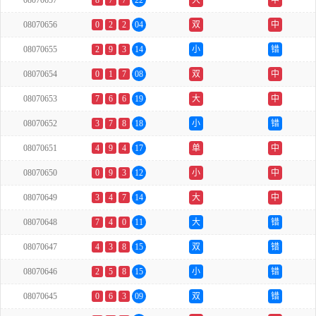
08070657
8
7
7
22
大
中
08070656
0
2
2
04
双
中
08070655
2
9
3
14
小
错
08070654
0
1
7
08
双
中
08070653
7
6
6
19
大
中
08070652
3
7
8
18
小
错
08070651
4
9
4
17
单
中
08070650
0
9
3
12
小
中
08070649
3
4
7
14
大
中
08070648
7
4
0
11
大
错
08070647
4
3
8
15
双
错
08070646
2
5
8
15
小
错
08070645
0
6
3
09
双
错