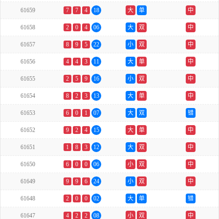
61659
7
7
4
18
大
单
中
61658
2
0
4
06
大
双
中
61657
8
9
5
22
小
双
中
61656
4
4
3
11
大
单
中
61655
2
5
9
16
小
双
中
61654
8
2
3
13
大
单
中
61653
6
0
1
07
大
双
错
61652
9
2
4
15
大
单
中
61651
1
8
3
12
大
双
中
61650
6
0
0
06
小
双
中
61649
9
9
6
24
小
双
中
61648
2
0
0
02
大
单
错
61647
4
2
2
08
小
双
中