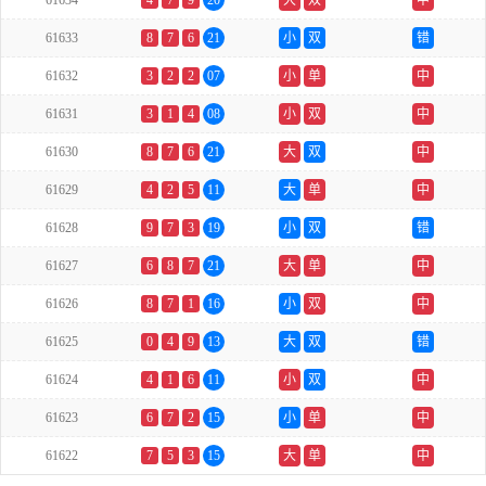
61634
4
7
9
20
大
双
中
61633
8
7
6
21
小
双
错
61632
3
2
2
07
小
单
中
61631
3
1
4
08
小
双
中
61630
8
7
6
21
大
双
中
61629
4
2
5
11
大
单
中
61628
9
7
3
19
小
双
错
61627
6
8
7
21
大
单
中
61626
8
7
1
16
小
双
中
61625
0
4
9
13
大
双
错
61624
4
1
6
11
小
双
中
61623
6
7
2
15
小
单
中
61622
7
5
3
15
大
单
中