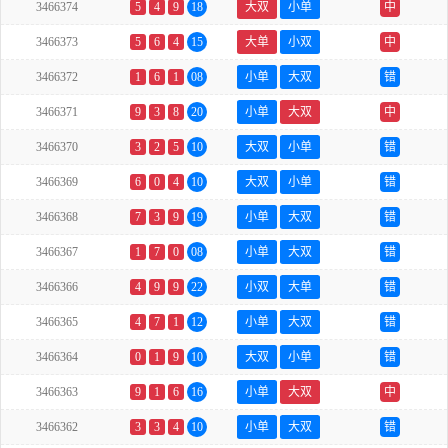
3466374
5
4
9
18
大双
小单
中
3466373
5
6
4
15
大单
小双
中
3466372
1
6
1
08
小单
大双
错
3466371
9
3
8
20
小单
大双
中
3466370
3
2
5
10
大双
小单
错
3466369
6
0
4
10
大双
小单
错
3466368
7
3
9
19
小单
大双
错
3466367
1
7
0
08
小单
大双
错
3466366
4
9
9
22
小双
大单
错
3466365
4
7
1
12
小单
大双
错
3466364
0
1
9
10
大双
小单
错
3466363
9
1
6
16
小单
大双
中
3466362
3
3
4
10
小单
大双
错