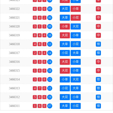
3466323
5
6
3
14
大双
小单
中
3466322
6
3
0
09
大双
小单
中
3466321
0
4
2
06
大单
小双
中
3466320
3
1
5
09
小单
大双
中
3466319
8
4
4
16
大双
小单
中
3466318
4
8
1
13
大单
小双
错
3466317
2
8
4
14
小双
大单
错
3466316
3
3
8
14
大双
小单
中
3466315
1
8
9
18
大双
小单
中
3466314
3
1
8
12
小单
大双
错
3466313
4
7
0
11
小双
大单
错
3466312
5
8
6
19
大双
小单
错
3466311
1
6
0
07
大单
小双
错