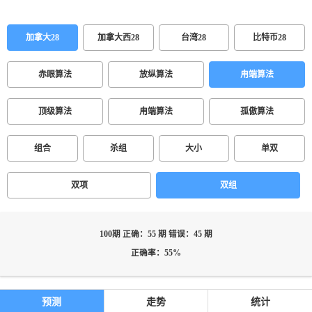
加拿大28
加拿大西28
台湾28
比特币28
赤眼算法
放纵算法
甪端算法
顶级算法
甪端算法
孤傲算法
组合
杀组
大小
单双
双项
双组
100期 正确：55 期 错误：45 期
正确率：55%
预测
走势
统计