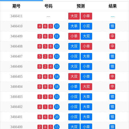
期号
号码
预测
结果
3466411
---
大双
小单
---
3466410
4
6
3
13
大单
小双
错
3466409
2
6
3
11
小单
大双
中
3466408
0
5
8
13
大双
小单
中
3466407
5
2
6
13
小双
大单
错
3466406
9
2
4
15
大双
小单
错
3466405
0
6
8
14
大双
小单
中
3466404
0
9
9
18
小单
大双
中
3466403
1
3
9
13
小双
大单
错
3466402
4
1
8
13
小双
大单
错
3466401
6
6
8
20
小双
大单
错
3466400
2
8
5
15
大双
小单
错