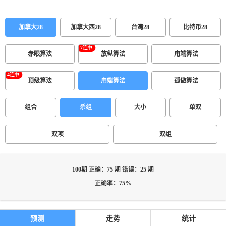
加拿大28
加拿大西28
台湾28
比特币28
赤眼算法
放纵算法
甪端算法
顶级算法
甪端算法
孤傲算法
组合
杀组
大小
单双
双项
双组
100期 正确：75 期 错误：25 期
正确率：75%
预测
走势
统计