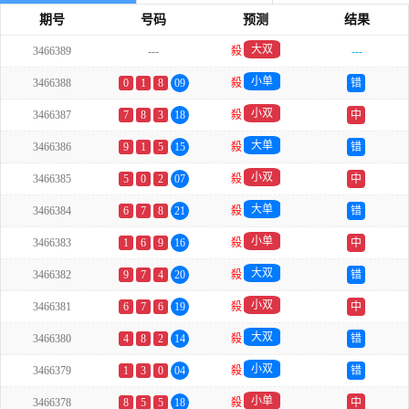
期号
号码
预测
结果
大双
3466389
---
殺
---
小单
3466388
0
1
8
09
殺
错
小双
3466387
7
8
3
18
殺
中
大单
3466386
9
1
5
15
殺
错
小双
3466385
5
0
2
07
殺
中
大单
3466384
6
7
8
21
殺
错
小单
3466383
1
6
9
16
殺
中
大双
3466382
9
7
4
20
殺
错
小双
3466381
6
7
6
19
殺
中
大双
3466380
4
8
2
14
殺
错
小双
3466379
1
3
0
04
殺
错
小单
3466378
8
5
5
18
殺
中