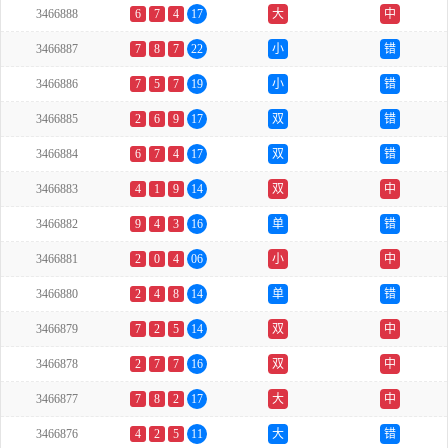
3466888
6
7
4
17
大
中
3466887
7
8
7
22
小
错
3466886
7
5
7
19
小
错
3466885
2
6
9
17
双
错
3466884
6
7
4
17
双
错
3466883
4
1
9
14
双
中
3466882
9
4
3
16
单
错
3466881
2
0
4
06
小
中
3466880
2
4
8
14
单
错
3466879
7
2
5
14
双
中
3466878
2
7
7
16
双
中
3466877
7
8
2
17
大
中
3466876
4
2
5
11
大
错