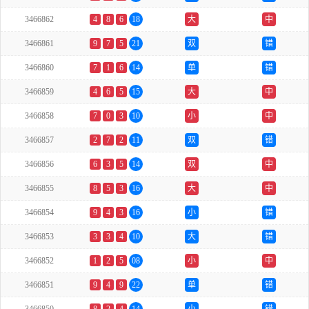
3466862
4
8
6
18
大
中
3466861
9
7
5
21
双
错
3466860
7
1
6
14
单
错
3466859
4
6
5
15
大
中
3466858
7
0
3
10
小
中
3466857
2
7
2
11
双
错
3466856
6
3
5
14
双
中
3466855
8
5
3
16
大
中
3466854
9
4
3
16
小
错
3466853
3
3
4
10
大
错
3466852
1
2
5
08
小
中
3466851
9
4
9
22
单
错