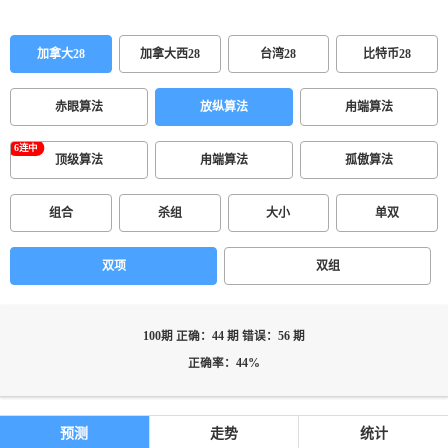
加拿大28
加拿大西28
台湾28
比特币28
赤眼算法
放纵算法
甪端算法
顶级算法
甪端算法
孤傲算法
组合
杀组
大小
单双
双项
双组
100期 正确：44 期 错误：56 期
正确率：44%
预测
走势
统计