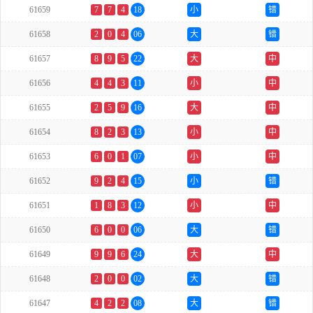
61659
7
7
4
18
小
错
61658
2
0
4
06
大
错
61657
8
9
5
22
大
中
61656
4
4
3
11
小
中
61655
2
5
9
16
大
中
61654
8
2
3
13
小
中
61653
6
0
1
07
小
中
61652
9
2
4
15
小
错
61651
1
8
3
12
小
中
61650
6
0
0
06
大
错
61649
9
9
6
24
大
中
61648
2
0
0
02
大
错
61647
4
2
2
08
大
错