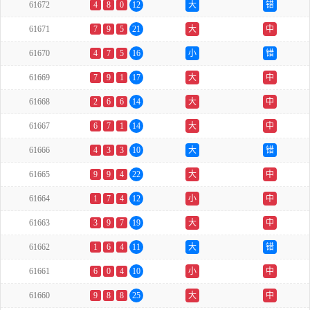
61672
4
8
0
12
大
错
61671
7
9
5
21
大
中
61670
4
7
5
16
小
错
61669
7
9
1
17
大
中
61668
2
6
6
14
大
中
61667
6
7
1
14
大
中
61666
4
3
3
10
大
错
61665
9
9
4
22
大
中
61664
1
7
4
12
小
中
61663
3
9
7
19
大
中
61662
1
6
4
11
大
错
61661
6
0
4
10
小
中
61660
9
8
8
25
大
中