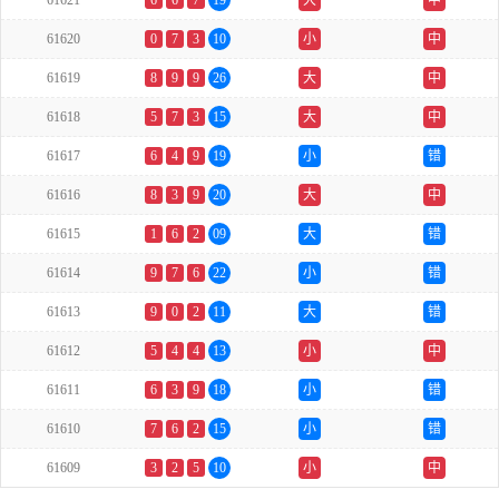
61621
6
6
7
19
大
中
61620
0
7
3
10
小
中
61619
8
9
9
26
大
中
61618
5
7
3
15
大
中
61617
6
4
9
19
小
错
61616
8
3
9
20
大
中
61615
1
6
2
09
大
错
61614
9
7
6
22
小
错
61613
9
0
2
11
大
错
61612
5
4
4
13
小
中
61611
6
3
9
18
小
错
61610
7
6
2
15
小
错
61609
3
2
5
10
小
中