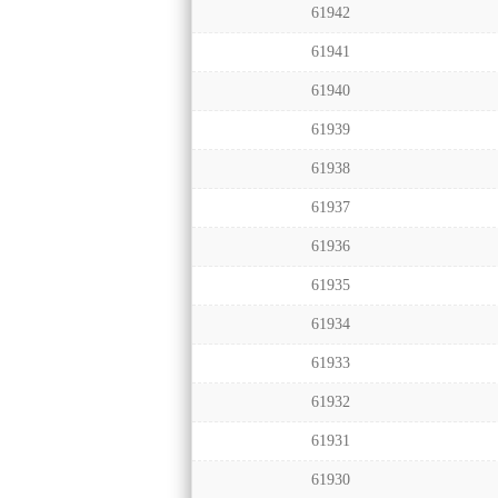
61942
61941
61940
61939
61938
61937
61936
61935
61934
61933
61932
61931
61930