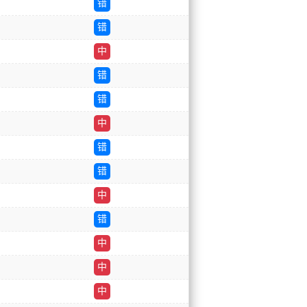
错
错
中
错
错
中
错
错
中
错
中
中
中