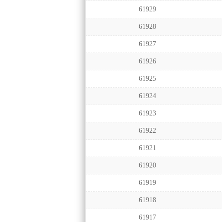
61929
61928
61927
61926
61925
61924
61923
61922
61921
61920
61919
61918
61917