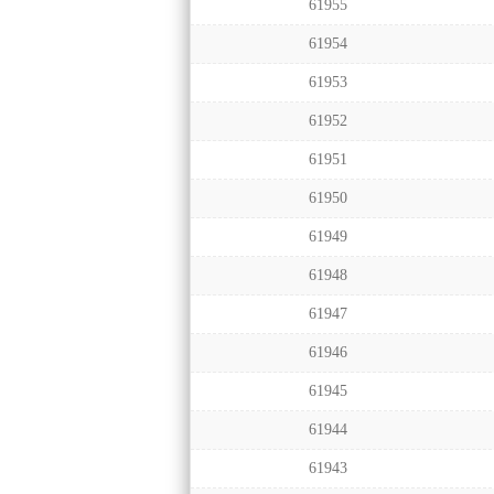
61955
61954
61953
61952
61951
61950
61949
61948
61947
61946
61945
61944
61943