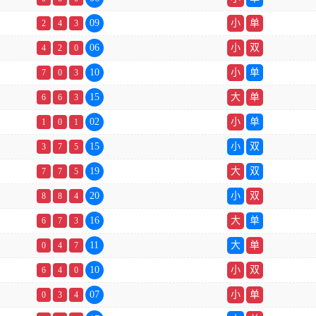
09
小
单
2
4
3
06
小
双
4
2
0
10
小
单
7
0
3
15
大
单
6
6
3
02
小
单
1
0
1
15
小
双
3
7
5
19
大
双
7
7
5
20
小
双
8
8
4
16
大
单
6
7
3
11
大
单
0
4
7
10
小
双
6
4
0
07
小
单
0
3
4