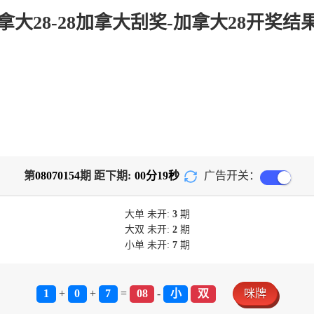
第
08070154
期 距下期:
00
分
19
秒
广告开关：
大单
未开:
3
期
大双
未开:
2
期
小单
未开:
7
期
1
+
0
+
7
=
08
-
小
双
咪牌