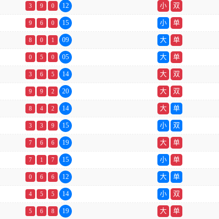
12
小
双
3
9
0
15
小
单
9
6
0
09
大
单
8
0
1
05
大
单
0
5
0
14
大
双
3
6
5
20
大
双
9
9
2
14
大
单
8
4
2
15
小
双
3
3
9
19
大
单
7
6
6
15
小
单
7
1
7
12
大
单
0
6
6
14
小
双
4
5
5
19
大
单
5
6
8