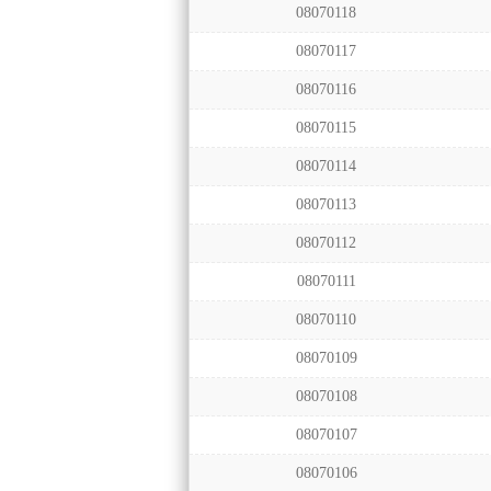
08070118
08070117
08070116
08070115
08070114
08070113
08070112
08070111
08070110
08070109
08070108
08070107
08070106