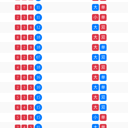
11
大
单
3
0
8
11
小
单
2
3
6
12
大
双
3
3
6
18
大
双
8
8
2
18
大
单
7
2
9
07
大
双
0
2
5
18
大
双
4
7
7
16
大
单
7
0
9
10
大
单
2
3
5
15
大
双
5
3
7
15
大
双
6
4
5
15
小
单
5
1
9
11
大
单
2
4
5