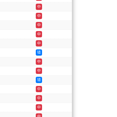
中
中
中
中
中
错
中
中
错
中
中
中
中