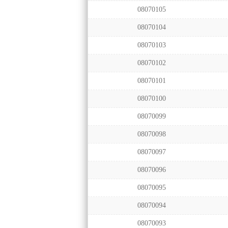
08070105
08070104
08070103
08070102
08070101
08070100
08070099
08070098
08070097
08070096
08070095
08070094
08070093