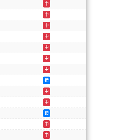
中
中
中
中
中
中
中
错
中
中
错
中
中