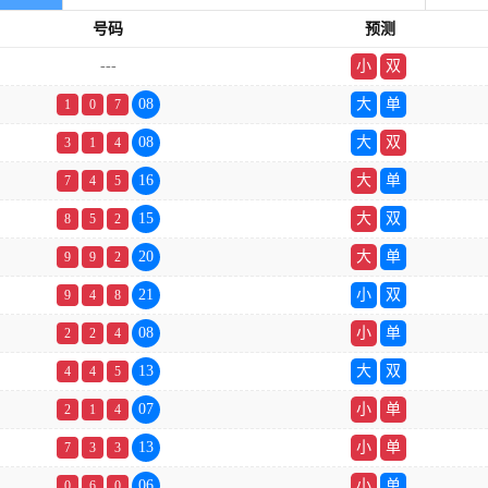
号码
预测
---
小
双
08
大
单
1
0
7
08
大
双
3
1
4
16
大
单
7
4
5
15
大
双
8
5
2
20
大
单
9
9
2
21
小
双
9
4
8
08
小
单
2
2
4
13
大
双
4
4
5
07
小
单
2
1
4
13
小
单
7
3
3
06
小
单
0
6
0