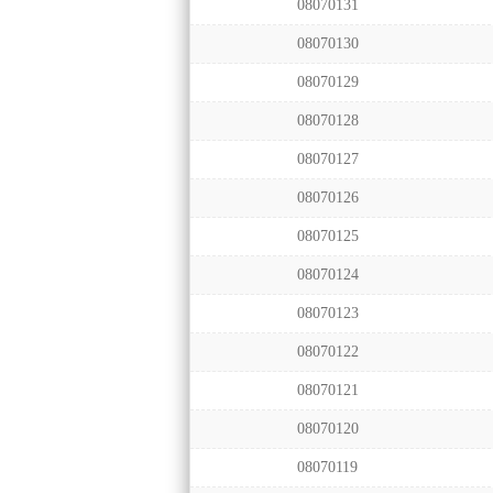
08070131
08070130
08070129
08070128
08070127
08070126
08070125
08070124
08070123
08070122
08070121
08070120
08070119