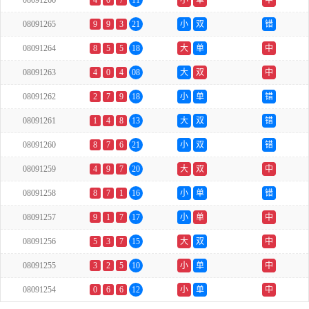
08091266
4
0
7
11
小
单
中
08091265
9
9
3
21
小
双
错
08091264
8
5
5
18
大
单
中
08091263
4
0
4
08
大
双
中
08091262
2
7
9
18
小
单
错
08091261
1
4
8
13
大
双
错
08091260
8
7
6
21
小
双
错
08091259
4
9
7
20
大
双
中
08091258
8
7
1
16
小
单
错
08091257
9
1
7
17
小
单
中
08091256
5
3
7
15
大
双
中
08091255
3
2
5
10
小
单
中
08091254
0
6
6
12
小
单
中