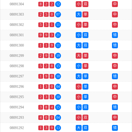
08091304
8
2
2
12
小
双
中
08091303
2
5
0
07
大
单
中
08091302
5
5
1
11
小
单
中
08091301
9
9
3
21
小
双
错
08091300
1
1
9
11
大
双
错
08091299
2
9
8
19
大
单
中
08091298
5
2
8
15
小
单
中
08091297
1
9
0
10
大
单
错
08091296
1
3
0
04
小
单
中
08091295
2
3
5
10
小
单
中
08091294
3
8
4
15
小
双
错
08091293
4
0
0
04
小
双
中
08091292
1
3
9
13
大
双
错