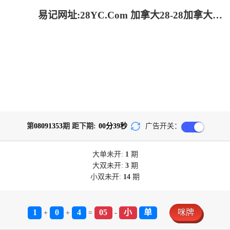
易记网址:28YC.Com 加拿大28-28加拿大刮奖-加拿大28开奖结果预测官网|飞飞28加拿大在线预测_火热研究!
第
08091353
期 距下期:
00
分
38
秒
广告开关：
大单
未开:
1
期
大双
未开:
3
期
小双
未开:
14
期
1
0
4
05
小
单
咪牌
+
+
=
-