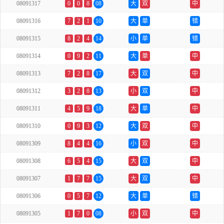
08091317
0
0
8
08
大
双
中
08091316
7
2
1
10
大
单
错
08091315
8
2
4
14
小
单
错
08091314
0
9
2
11
大
单
中
08091313
7
2
8
17
大
双
中
08091312
3
2
8
13
小
双
中
08091311
4
5
9
18
大
单
中
08091310
0
9
3
12
大
双
中
08091309
8
4
4
16
小
双
中
08091308
6
5
4
15
大
双
中
08091307
1
7
7
15
大
双
中
08091306
0
5
7
12
大
单
错
08091305
1
7
0
08
小
双
中