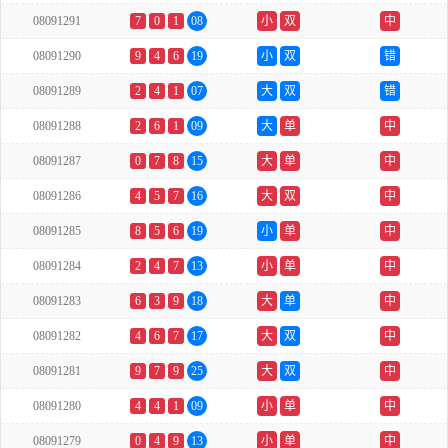
08091291
7
0
1
08
小
双
中
08091290
9
4
6
19
小
双
错
08091289
2
4
1
07
大
双
错
08091288
2
6
1
09
大
单
中
08091287
0
7
8
15
大
单
中
08091286
4
5
7
16
大
双
中
08091285
8
5
6
19
小
单
中
08091284
2
4
7
13
小
单
中
08091283
6
3
9
18
大
单
中
08091282
4
6
7
17
大
双
中
08091281
9
7
9
25
大
双
中
08091280
4
4
1
09
小
单
中
08091279
0
4
9
13
小
单
中