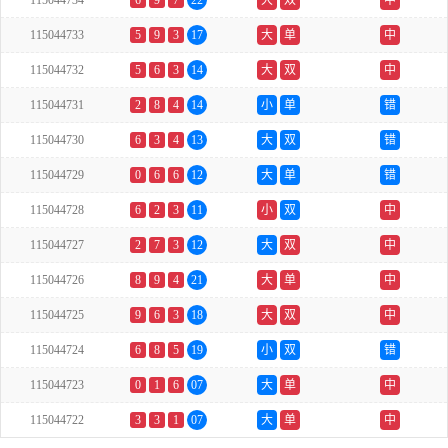
115044734
6
9
7
22
大
双
中
115044733
5
9
3
17
大
单
中
115044732
5
6
3
14
大
双
中
115044731
2
8
4
14
小
单
错
115044730
6
3
4
13
大
双
错
115044729
0
6
6
12
大
单
错
115044728
6
2
3
11
小
双
中
115044727
2
7
3
12
大
双
中
115044726
8
9
4
21
大
单
中
115044725
9
6
3
18
大
双
中
115044724
6
8
5
19
小
双
错
115044723
0
1
6
07
大
单
中
115044722
3
3
1
07
大
单
中