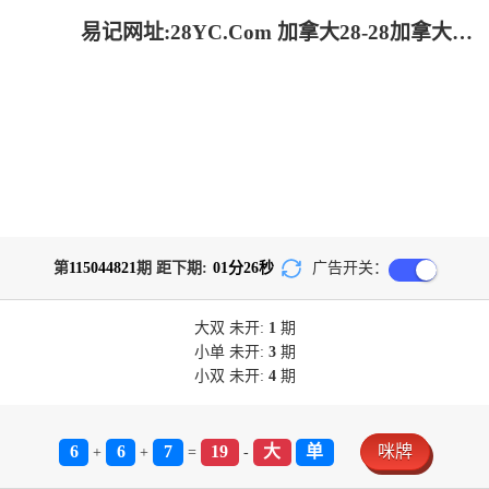
易记网址:28YC.Com 加拿大28-28加拿大刮奖-加拿大28开奖结果预测官网|飞飞28加拿大在线预测_火热研究!
第
115044821
期 距下期:
01
分
26
秒
广告开关：
大双
未开:
1
期
小单
未开:
3
期
小双
未开:
4
期
6
6
7
19
大
单
咪牌
+
+
=
-