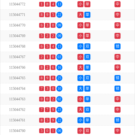
115044772
1
8
4
13
小
单
中
115044771
8
9
5
22
大
单
中
115044770
6
3
0
09
小
单
中
115044769
5
2
2
09
小
单
中
115044768
6
5
4
15
小
双
错
115044767
2
1
0
03
小
双
中
115044766
8
2
6
16
大
单
中
115044765
8
9
8
25
小
双
错
115044764
7
3
0
10
大
单
错
115044763
0
0
2
02
小
单
中
115044762
7
7
9
23
大
双
中
115044761
8
5
9
22
小
单
错
115044760
5
0
1
06
小
双
中