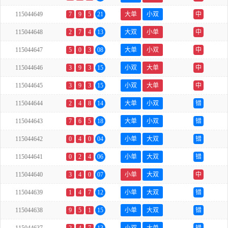
115044649
7
9
5
21
大单
小双
中
115044648
2
7
4
13
大双
小单
中
115044647
5
0
3
08
大单
小双
中
115044646
3
9
3
15
小双
大单
中
115044645
3
9
3
15
小双
大单
中
115044644
2
4
8
14
大单
小双
错
115044643
7
6
5
18
大单
小双
错
115044642
0
4
0
04
小单
大双
错
115044641
0
2
4
06
小单
大双
错
115044640
3
4
0
07
小单
大双
中
115044639
1
4
7
12
小单
大双
错
115044638
9
5
1
15
小单
大双
错