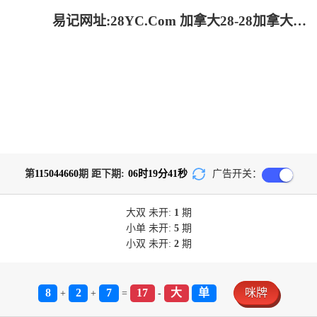
易记网址:28YC.Com 加拿大28-28加拿大刮奖-加拿大28开奖结果预测官网|飞飞28加拿大在线预测_火热研究!
第
115044660
期 距下期:
06
时
19
分
41
秒
广告开关：
大双
未开:
1
期
小单
未开:
5
期
小双
未开:
2
期
8
2
7
17
大
单
咪牌
+
+
=
-