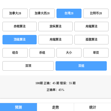
加拿大28
加拿大西28
台湾28
比特币28
赤眼算法
放纵算法
甪端算法
顶级算法
甪端算法
孤傲算法
组合
杀组
大小
单双
双项
双组
100期 正确：45 期 错误：55 期
正确率：45%
预测
走势
统计