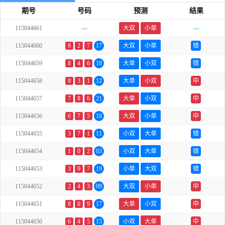
期号
号码
预测
结果
115044661
---
大双
小单
---
115044660
8
2
7
17
大双
小单
错
115044659
8
4
6
18
大单
小双
错
115044658
8
3
1
12
大单
小双
中
115044657
7
8
6
21
大单
小双
中
115044656
6
7
5
18
大双
小单
中
115044655
3
7
1
11
小双
大单
错
115044654
1
0
2
03
小双
大单
错
115044653
3
9
7
19
小单
大双
错
115044652
2
4
3
09
大双
小单
中
115044651
8
0
9
17
大单
小双
中
115044650
6
4
5
15
小双
大单
中