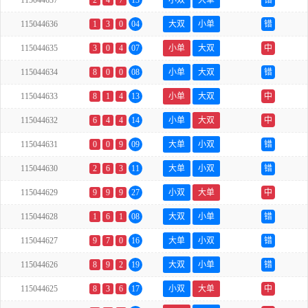
115044637
2
4
7
13
小双
大单
错
115044636
1
3
0
04
大双
小单
错
115044635
3
0
4
07
小单
大双
中
115044634
8
0
0
08
小单
大双
错
115044633
8
1
4
13
小单
大双
中
115044632
6
4
4
14
小单
大双
中
115044631
0
0
9
09
大单
小双
错
115044630
2
6
3
11
大单
小双
错
115044629
9
9
9
27
小双
大单
中
115044628
1
6
1
08
大双
小单
错
115044627
9
7
0
16
大单
小双
错
115044626
8
9
2
19
大双
小单
错
115044625
8
3
6
17
小双
大单
中