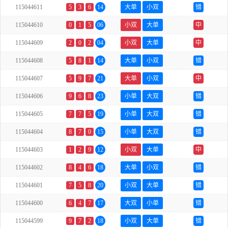
115044611
5
3
6
14
大单
小双
错
115044610
0
1
5
06
小双
大单
中
115044609
2
0
2
04
小双
大单
中
115044608
5
8
1
14
大单
小双
错
115044607
5
9
7
21
大单
小双
中
115044606
9
6
8
23
小单
大双
错
115044605
7
7
5
19
小单
大双
错
115044604
8
7
0
15
小单
大双
错
115044603
1
2
9
12
小双
大单
中
115044602
8
4
6
18
大单
小双
错
115044601
7
5
8
20
小双
大单
错
115044600
6
4
7
17
大双
小单
错
115044599
9
7
2
18
小双
大单
错