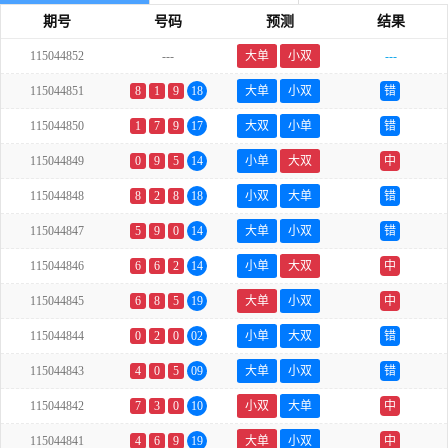
期号
号码
预测
结果
115044852
---
大单
小双
---
115044851
8
1
9
18
大单
小双
错
115044850
1
7
9
17
大双
小单
错
115044849
0
9
5
14
小单
大双
中
115044848
8
2
8
18
小双
大单
错
115044847
5
9
0
14
大单
小双
错
115044846
6
6
2
14
小单
大双
中
115044845
6
8
5
19
大单
小双
中
115044844
0
2
0
02
小单
大双
错
115044843
4
0
5
09
大单
小双
错
115044842
7
3
0
10
小双
大单
中
115044841
4
6
9
19
大单
小双
中