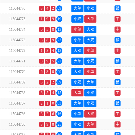
115044776
3
4
2
09
大单
小双
错
115044775
1
9
9
19
小双
大单
中
115044774
0
5
8
13
小单
大双
中
115044773
8
8
9
25
小单
大双
错
115044772
1
8
4
13
大双
小单
中
115044771
8
9
5
22
大单
小双
错
115044770
6
3
0
09
大双
小单
中
115044769
5
2
2
09
小双
大单
错
115044768
6
5
4
15
大单
小双
中
115044767
2
1
0
03
大单
小双
错
115044766
8
2
6
16
小单
大双
中
115044765
8
9
8
25
小双
大单
中