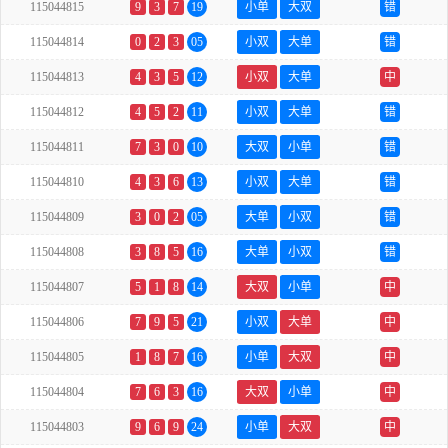
115044815
9
3
7
19
小单
大双
错
115044814
0
2
3
05
小双
大单
错
115044813
4
3
5
12
小双
大单
中
115044812
4
5
2
11
小双
大单
错
115044811
7
3
0
10
大双
小单
错
115044810
4
3
6
13
小双
大单
错
115044809
3
0
2
05
大单
小双
错
115044808
3
8
5
16
大单
小双
错
115044807
5
1
8
14
大双
小单
中
115044806
7
9
5
21
小双
大单
中
115044805
1
8
7
16
小单
大双
中
115044804
7
6
3
16
大双
小单
中
115044803
9
6
9
24
小单
大双
中