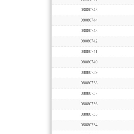
08080745
08080744
08080743
08080742
08080741
08080740
08080739
08080738
08080737
08080736
08080735
08080734