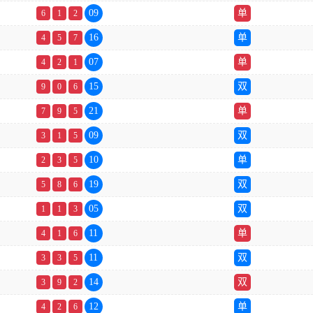
09
单
6
1
2
16
单
4
5
7
07
单
4
2
1
15
双
9
0
6
21
单
7
9
5
09
双
3
1
5
10
单
2
3
5
19
双
5
8
6
05
双
1
1
3
11
单
4
1
6
11
双
3
3
5
14
双
3
9
2
12
单
4
2
6