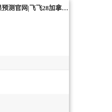
易记网址:28YC.Com 加拿大28-28加拿大刮奖-加拿大28开奖结果预测官网|飞飞28加拿大在线预测_火热研究!