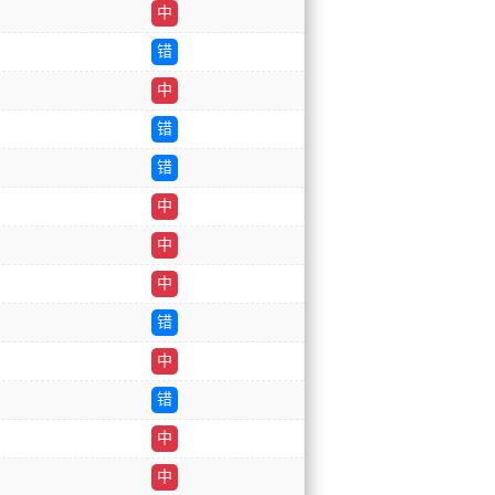
中
错
中
错
错
中
中
中
错
中
错
中
中