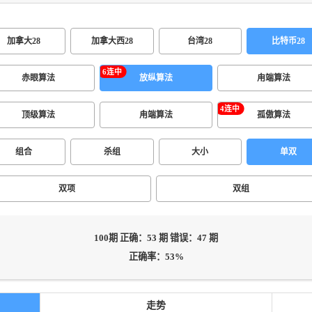
加拿大28
加拿大西28
台湾28
比特币28
赤眼算法
放纵算法
甪端算法
顶级算法
甪端算法
孤傲算法
组合
杀组
大小
单双
双项
双组
100期 正确：53 期 错误：47 期
正确率：53%
走势