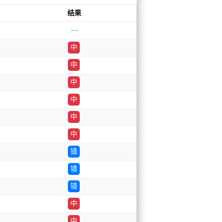
结果
---
中
中
中
中
中
中
错
错
错
中
中