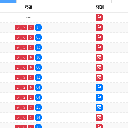
号码
预测
---
单
17
单
3
7
7
05
单
0
0
5
13
单
9
3
1
18
双
6
6
6
08
双
2
0
6
12
双
2
9
1
04
单
2
2
0
04
单
0
2
2
25
双
9
9
7
14
双
5
8
1
17
单
5
8
4