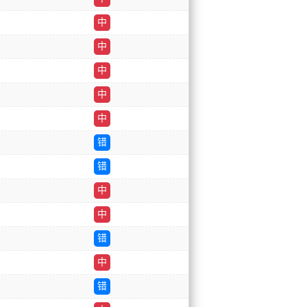
中
中
中
中
中
错
错
中
中
错
中
错