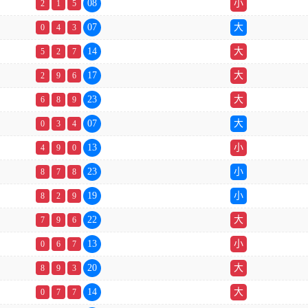
08
小
2
1
5
07
大
0
4
3
14
大
5
2
7
17
大
2
9
6
23
大
6
8
9
07
大
0
3
4
13
小
4
9
0
23
小
8
7
8
19
小
8
2
9
22
大
7
9
6
13
小
0
6
7
20
大
8
9
3
14
大
0
7
7