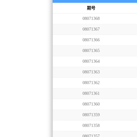
期号
08071368
08071367
08071366
08071365
08071364
08071363
08071362
08071361
08071360
08071359
08071358
08071357