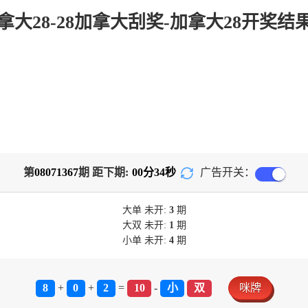
第
08071367
期 距下期:
00
分
33
秒
广告开关：
大单
未开:
3
期
大双
未开:
1
期
小单
未开:
4
期
8
+
0
+
2
=
10
-
小
双
咪牌