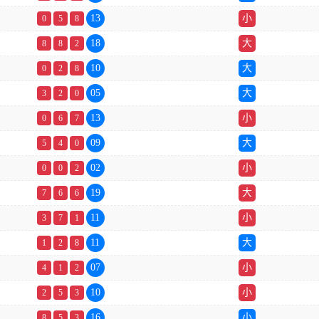
13
小
0
5
8
18
大
8
8
2
10
大
0
2
8
05
大
3
2
0
13
小
0
6
7
09
大
5
4
0
02
小
0
0
2
19
大
7
6
6
11
小
3
7
1
11
大
1
2
8
07
小
4
1
2
10
小
2
5
3
16
小
8
5
3