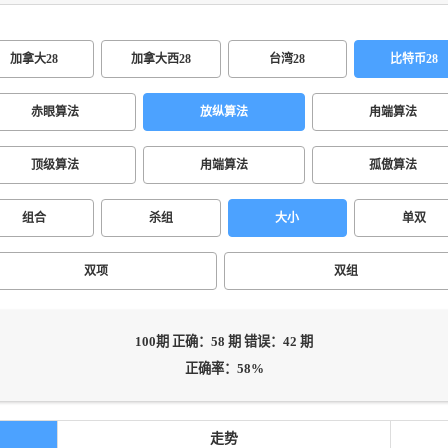
加拿大28
加拿大西28
台湾28
比特币28
赤眼算法
放纵算法
甪端算法
顶级算法
甪端算法
孤傲算法
组合
杀组
大小
单双
双项
双组
100期 正确：58 期 错误：42 期
正确率：58%
走势