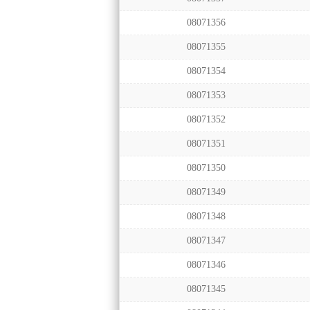
08071356
08071355
08071354
08071353
08071352
08071351
08071350
08071349
08071348
08071347
08071346
08071345