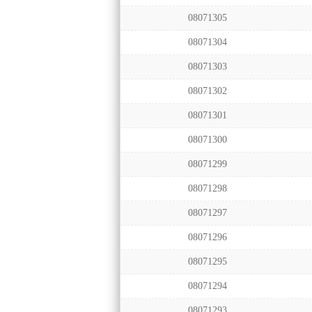
08071305
08071304
08071303
08071302
08071301
08071300
08071299
08071298
08071297
08071296
08071295
08071294
08071293